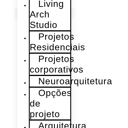
Living
Arch
Studio
Projetos
Residenciais
Projetos
corporativos
Neuroarquitetura
Opções
de
projeto
Arquitetura